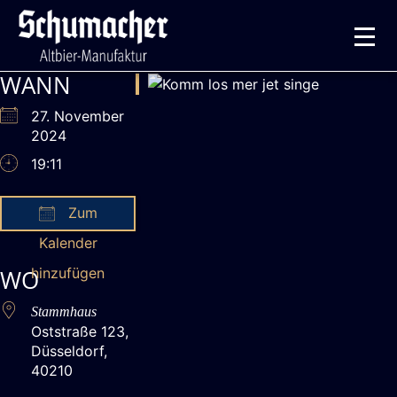
WANN
27. November
2024
19:11
Zum
Kalender
ICS herunterladen
Google Kalender
iCalendar
Office 365
Outlook Live
WO
hinzufügen
Stammhaus
Oststraße 123,
Düsseldorf,
40210