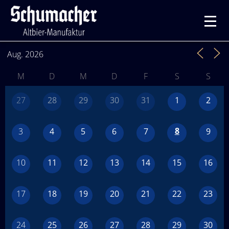
Aug. 2026
M
D
M
D
F
S
S
27
28
29
30
31
1
2
8
3
4
5
6
7
9
10
11
12
13
14
15
16
17
18
19
20
21
22
23
24
25
26
27
28
29
30